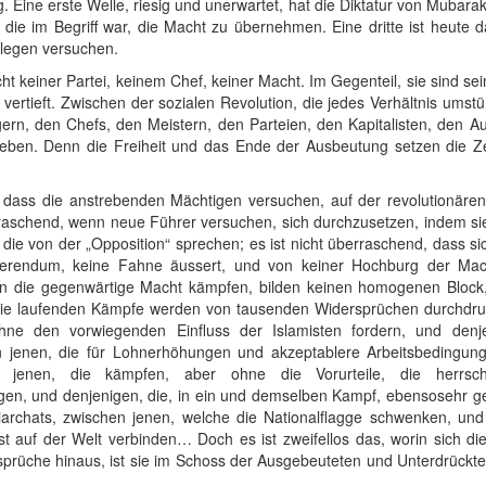
Eine erste Welle, riesig und unerwartet, hat die Diktatur von Mubarak m
 die im Begriff war, die Macht zu übernehmen. Eine dritte ist heute
rlegen versuchen.
ht keiner Partei, keinem Chef, keiner Macht. Im Gegenteil, sie sind s
vertieft. Zwischen der sozialen Revolution, die jedes Verhältnis ums
ern, den Chefs, den Meistern, den Parteien, den Kapitalisten, den Au
eben. Denn die Freiheit und das Ende der Ausbeutung setzen die Ze
 dass die anstrebenden Mächtigen versuchen, auf der revolutionären
erraschend, wenn neue Führer versuchen, sich durchzusetzen, indem si
die von der „Opposition“ sprechen; es ist nicht überraschend, dass s
ferendum, keine Fahne äussert, und von keiner Hochburg der Macht
en die gegenwärtige Macht kämpfen, bilden keinen homogenen Block,
 Die laufenden Kämpfe werden von tausenden Widersprüchen durchdru
e den vorwiegenden Einfluss der Islamisten fordern, und denje
n jenen, die für Lohnerhöhungen und akzeptablere Arbeitsbedingung
n jenen, die kämpfen, aber ohne die Vorurteile, die herrsch
agen, und denjenigen, die, in ein und demselben Kampf, ebensosehr g
archats, zwischen jenen, welche die Nationalflagge schwenken, un
 auf der Welt verbinden… Doch es ist zweifellos das, worin sich die 
sprüche hinaus, ist sie im Schoss der Ausgebeuteten und Unterdrückten