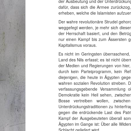
der Ausbeutung und der Unterdrückung. 
dafür, dass sich die Armee zurückzog,
erheben, welche die Islamisten aufzue
Der wahre revolutionäre Strudel gehorc
weggefegt werden, je mehr sich dieser 
der Herrschaft basiert, und den Betrüg
nur einen Kampf bis zum Ässersten g
Kapitalismus voraus.
Es nicht im Geringsten überraschend,
Land des Nils erfasst; es ist nicht üb
der Medien und Regierungen von hier, 
durch kein Parteiprogramm, kein Re
diejenigen, die heute in Ägypten geg
wahren sozialen Revolution streben.
verfassungsgebende Versammlung ohn
Demokratie kein Heil sehen, zwische
Bosse vertreiben wollen, zwische
Unterdrückungstraditionen zu hinterfr
gegen die erdrückende Last des Patri
Kampf der Ausgebeuteten überall sonst
Ägypten im Gange ist: Über alle Wider
Schlacht geliefert wird.