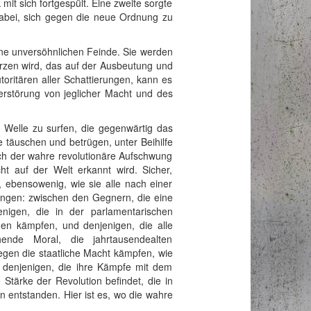
it sich fortgespült. Eine zweite sorgte
 dabei, sich gegen die neue Ordnung zu
eine unversöhnlichen Feinde. Sie werden
türzen wird, das auf der Ausbeutung und
toritären aller Schattierungen, kann es
rstörung von jeglicher Macht und des
 Welle zu surfen, die gegenwärtig das
e täuschen und betrügen, unter Beihilfe
ich der wahre revolutionäre Aufschwung
 auf der Welt erkannt wird. Sicher,
 ebensowenig, wie sie alle nach einer
ngen: zwischen den Gegnern, die eine
nigen, die in der parlamentarischen
en kämpfen, und denjenigen, die alle
ende Moral, die jahrtausendealten
egen die staatliche Macht kämpfen, wie
d denjenigen, die ihre Kämpfe mit dem
Stärke der Revolution befindet, die in
 entstanden. Hier ist es, wo die wahre