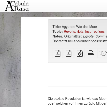
Title:
Ägypten: Wie das Meer
Topic:
Revolts, riots, insurrections
Notes:
Originaltitel:
Egypte. Comme
Übersetzt bei
andiewaisendesexisti
plain
A4
EPUB
Standa
PDF
imposed
(for
HTML
PDF
mobile
(printer
devices)
friendly
Die soziale Revolution ist wie das Meer
oder weichen vor ihnen zurück. Mit de