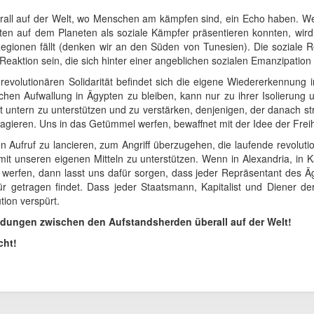
erall auf der Welt, wo Menschen am kämpfen sind, ein Echo haben. We
en auf dem Planeten als soziale Kämpfer präsentieren konnten, wird 
 Regionen fällt (denken wir an den Süden von Tunesien). Die soziale Re
Reaktion sein, die sich hinter einer angeblichen sozialen Emanzipation v
 revolutionären Solidarität befindet sich die eigene Wiedererkennung 
hen Aufwallung in Ägypten zu bleiben, kann nur zu ihrer Isolierung 
untern zu unterstützen und zu verstärken, denjenigen, der danach str
gieren. Uns in das Getümmel werfen, bewaffnet mit der Idee der Freihei
en Aufruf zu lancieren, zum Angriff überzugehen, die laufende revoluti
mit unseren eigenen Mitteln zu unterstützen. Wenn in Alexandria, in 
t werfen, dann lasst uns dafür sorgen, dass jeder Repräsentant des Ä
Tür getragen findet. Dass jeder Staatsmann, Kapitalist und Diener 
ion verspürt.
ndungen zwischen den Aufstandsherden überall auf der Welt!
cht!