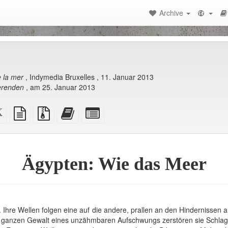
Archive
 la mer
, Indymedia Bruxelles , 11. Januar 2013
erenden
, am 25. Januar 2013
lone
XeLaTeX
plain
Source
Add
Select
source
text
files
this
individual
-
source
with
text
parts
)
attachments
to
for
the
the
bookbuilder
bookbuilder
Ägypten: Wie das Meer
. Ihre Wellen folgen eine auf die andere, prallen an den Hindernissen a
r ganzen Gewalt eines unzähmbaren Aufschwungs zerstören sie Schlag 