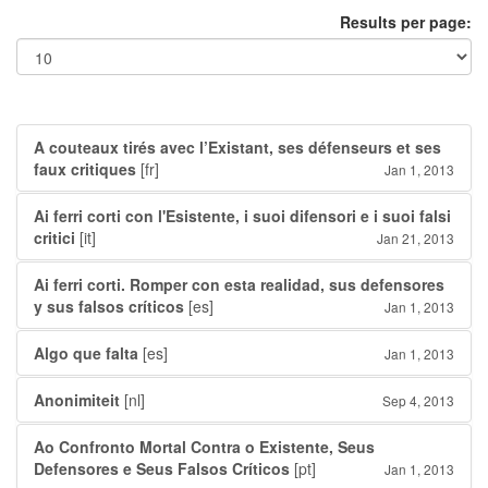
Results per page:
A couteaux tirés avec l’Existant, ses défenseurs et ses
faux critiques
[fr]
Jan 1, 2013
Ai ferri corti con l'Esistente, i suoi difensori e i suoi falsi
critici
[it]
Jan 21, 2013
Ai ferri corti. Romper con esta realidad, sus defensores
y sus falsos críticos
[es]
Jan 1, 2013
Algo que falta
[es]
Jan 1, 2013
Anonimiteit
[nl]
Sep 4, 2013
Ao Confronto Mortal Contra o Existente, Seus
Defensores e Seus Falsos Críticos
[pt]
Jan 1, 2013