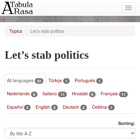
Toggl
navig
Topics
Let’s stab politics
Let’s stab politics
All languages
Türkçe
Português
50
1
1
Nederlands
Italiano
Hrvatski
Français
8
11
6
11
Español
English
Deutsch
Čeština
3
4
4
1
Sorting: