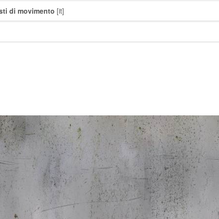
isti di movimento
[it]