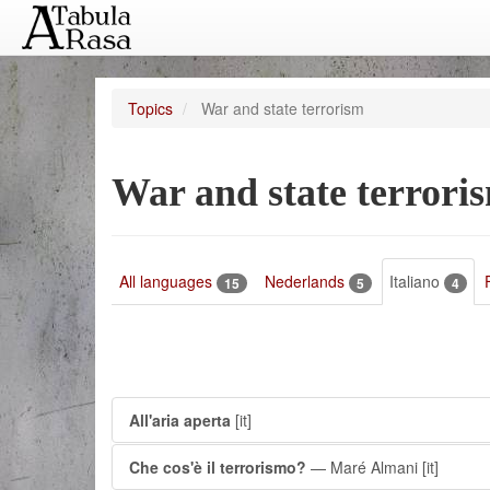
Topics
War and state terrorism
War and state terrori
All languages
Nederlands
Italiano
15
5
4
All'aria aperta
[it]
Che cos'è il terrorismo?
— Maré Almani
[it]