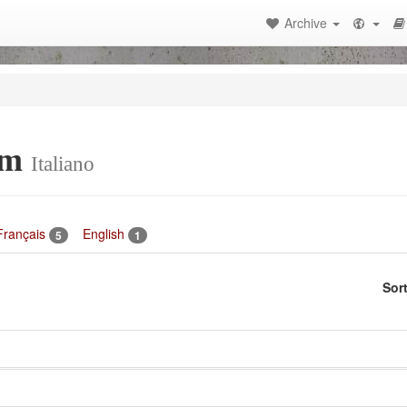
Archive
sm
Italiano
Français
English
5
1
Sor