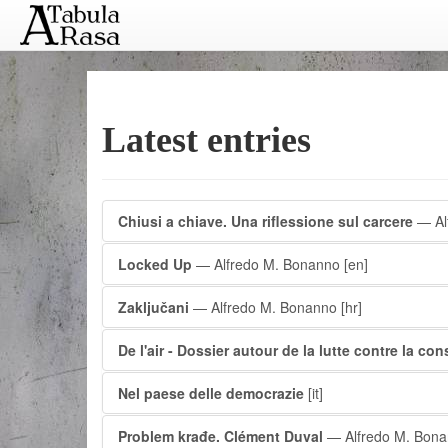
Latest entries
Chiusi a chiave. Una riflessione sul carcere
— Al
Locked Up
— Alfredo M. Bonanno
[en]
Zaključani
— Alfredo M. Bonanno
[hr]
De l'air - Dossier autour de la lutte contre la c
Nel paese delle democrazie
[it]
Problem krađe. Clément Duval
— Alfredo M. Bon