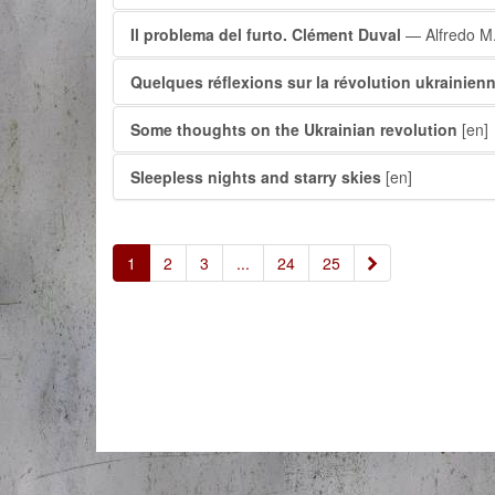
Il problema del furto. Clément Duval
— Alfredo M
Quelques réflexions sur la révolution ukrainien
Some thoughts on the Ukrainian revolution
[en]
Sleepless nights and starry skies
[en]
»
1
2
3
...
24
25