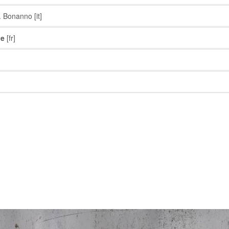
. Bonanno
[it]
ne
[fr]