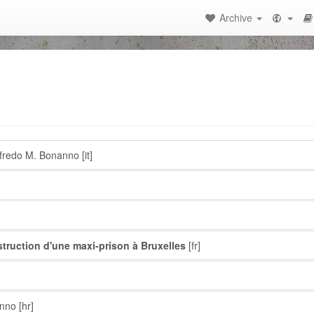
Archive
fredo M. Bonanno
[it]
onstruction d'une maxi-prison à Bruxelles
[fr]
anno
[hr]