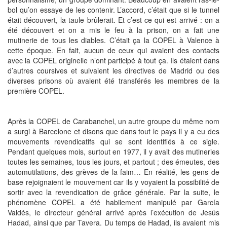
bol qu’on essaye de les contenir. L’accord, c’était que si le tunnel
était découvert, la taule brûlerait. Et c’est ce qui est arrivé : on a
été découvert et on a mis le feu à la prison, on a fait une
mutinerie de tous les diables. C’était ça la COPEL à Valence à
cette époque. En fait, aucun de ceux qui avaient des contacts
avec la COPEL originelle n’ont participé à tout ça. Ils étaient dans
d’autres coursives et suivaient les directives de Madrid ou des
diverses prisons où avaient été transférés les membres de la
première COPEL.
Après la COPEL de Carabanchel, un autre groupe du même nom
a surgi à Barcelone et disons que dans tout le pays il y a eu des
mouvements revendicatifs qui se sont identifiés à ce sigle.
Pendant quelques mois, surtout en 1977, il y avait des mutineries
toutes les semaines, tous les jours, et partout ; des émeutes, des
automutilations, des grèves de la faim… En réalité, les gens de
base rejoignaient le mouvement car ils y voyaient la possibilité de
sortir avec la revendication de grâce générale. Par la suite, le
phénomène COPEL a été habilement manipulé par García
Valdés, le directeur général arrivé après l’exécution de Jesús
Hadad, ainsi que par Tavera. Du temps de Hadad, ils avaient mis