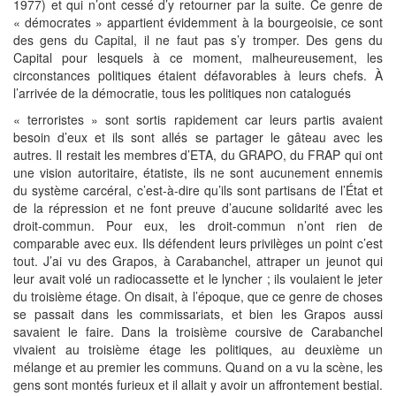
1977) et qui n’ont cessé d’y retourner par la suite. Ce genre de
« démocrates » appartient évidemment à la bourgeoisie, ce sont
des gens du Capital, il ne faut pas s’y tromper. Des gens du
Capital pour lesquels à ce moment, malheureusement, les
circonstances politiques étaient défavorables à leurs chefs. À
l’arrivée de la démocratie, tous les politiques non catalogués
« terroristes » sont sortis rapidement car leurs partis avaient
besoin d’eux et ils sont allés se partager le gâteau avec les
autres. Il restait les membres d’ETA, du GRAPO, du FRAP qui ont
une vision autoritaire, étatiste, ils ne sont aucunement ennemis
du système carcéral, c’est-à-dire qu’ils sont partisans de l’État et
de la répression et ne font preuve d’aucune solidarité avec les
droit-commun. Pour eux, les droit-commun n’ont rien de
comparable avec eux. Ils défendent leurs privilèges un point c’est
tout. J’ai vu des Grapos, à Carabanchel, attraper un jeunot qui
leur avait volé un radiocassette et le lyncher ; ils voulaient le jeter
du troisième étage. On disait, à l’époque, que ce genre de choses
se passait dans les commissariats, et bien les Grapos aussi
savaient le faire. Dans la troisième coursive de Carabanchel
vivaient au troisième étage les politiques, au deuxième un
mélange et au premier les communs. Quand on a vu la scène, les
gens sont montés furieux et il allait y avoir un affrontement bestial.