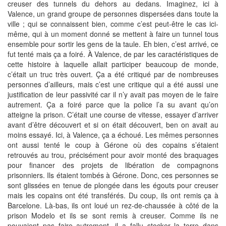
creuser des tunnels du dehors au dedans. Imaginez, ici à
Valence, un grand groupe de personnes dispersées dans toute la
ville ; qui se connaissent bien, comme c’est peut-être le cas ici-
même, qui à un moment donné se mettent à faire un tunnel tous
ensemble pour sortir les gens de la taule. Eh bien, c’est arrivé, ce
fut tenté mais ça a foiré. À Valence, de par les caractéristiques de
cette histoire à laquelle allait participer beaucoup de monde,
c’était un truc très ouvert. Ça a été critiqué par de nombreuses
personnes d’ailleurs, mais c’est une critique qui a été aussi une
justification de leur passivité car il n’y avait pas moyen de le faire
autrement. Ça a foiré parce que la police l’a su avant qu’on
atteigne la prison. C’était une course de vitesse, essayer d’arriver
avant d’être découvert et si on était découvert, ben on avait au
moins essayé. Ici, à Valence, ça a échoué. Les mêmes personnes
ont aussi tenté le coup à Gérone où des copains s’étaient
retrouvés au trou, précisément pour avoir monté des braquages
pour financer des projets de libération de compagnons
prisonniers. Ils étaient tombés à Gérone. Donc, ces personnes se
sont glissées en tenue de plongée dans les égouts pour creuser
mais les copains ont été transférés. Du coup, ils ont remis ça à
Barcelone. Là-bas, ils ont loué un rez-de-chaussée à côté de la
prison Modelo et ils se sont remis à creuser. Comme ils ne
pouvaient pas faire autrement, il a fallu stocker la terre dans