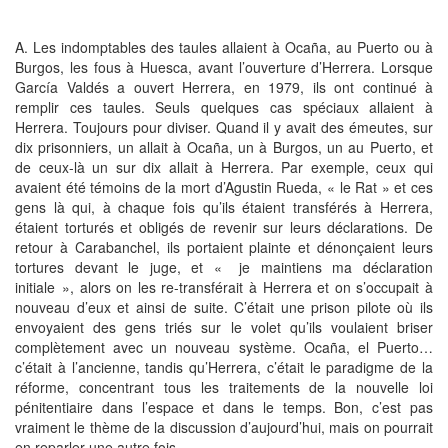
A. Les indomptables des taules allaient à Ocaña, au Puerto ou à
Burgos, les fous à Huesca, avant l’ouverture d’Herrera. Lorsque
García Valdés a ouvert Herrera, en 1979, ils ont continué à
remplir ces taules. Seuls quelques cas spéciaux allaient à
Herrera. Toujours pour diviser. Quand il y avait des émeutes, sur
dix prisonniers, un allait à Ocaña, un à Burgos, un au Puerto, et
de ceux-là un sur dix allait à Herrera. Par exemple, ceux qui
avaient été témoins de la mort d’Agustin Rueda, « le Rat » et ces
gens là qui, à chaque fois qu’ils étaient transférés à Herrera,
étaient torturés et obligés de revenir sur leurs déclarations. De
retour à Carabanchel, ils portaient plainte et dénonçaient leurs
tortures devant le juge, et « je maintiens ma déclaration
initiale », alors on les re-transférait à Herrera et on s’occupait à
nouveau d’eux et ainsi de suite. C’était une prison pilote où ils
envoyaient des gens triés sur le volet qu’ils voulaient briser
complètement avec un nouveau système. Ocaña, el Puerto…
c’était à l’ancienne, tandis qu’Herrera, c’était le paradigme de la
réforme, concentrant tous les traitements de la nouvelle loi
pénitentiaire dans l’espace et dans le temps. Bon, c’est pas
vraiment le thème de la discussion d’aujourd’hui, mais on pourrait
en reparler une autre fois…