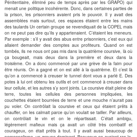
Pénitentiaire, éliminé peu de temps après par les GRAPO) qui
menait une politique incohérente. Donc, dans certaines parties de
la prison, les prisonniers avaient pris le pouvoir. Il y avait des
assemblées mais surtout, ces espaces étaient entre les mains
des taulards Un certain groupe se revendiquait de la COPEL mais
on ne peut pas dire qu’ils y appartenaient. C’étaient les meneurs.
Par exemple : s’il y avait des abus entre prisonniers, c’est eux qui
allaient demander des comptes aux profiteurs. Quand on est
tombés, ils ne nous ont pas mis dans la quatrième coursive, là où
ça bougeait, mais deux dans la première et deux dans la
troisième. On a donc commencé par une grève de la faim pour
être réunis. On a gagné et on est allé à la quatrième. Et c’est là
qu’on a commencé à creuser le tunnel dont vous a parlé E. Des
potes à lui ont obtenu les outils et ont commencé à creuser dans
leur cellule, et les autres s’y sont joints. La coursive était pleine de
terre, toutes les cellules des personnes impliquées, les
couchettes étaient bourrées de terre et une mouche n’aurait pas
pu voler. On contrôlait la coursive et ceux qui étaient prêts à
chauffer, on les calmait parce qu’on voulait se tailler. Par ailleurs,
on contrôlait le vin et on le répartissait. C’était ambigu,
légèrement mafieux mais ça avait un côté très combatif et
courageux, on était prêts à tout. Il y avait aussi beaucoup de
personnalisme, un groupe dominant. Beaucoup en avaient ras-le-