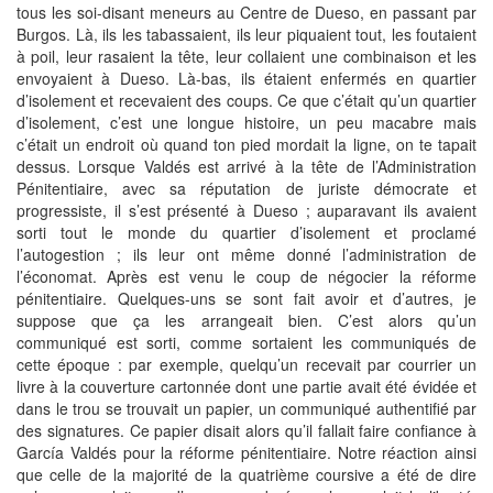
tous les soi-disant meneurs au Centre de Dueso, en passant par
Burgos. Là, ils les tabassaient, ils leur piquaient tout, les foutaient
à poil, leur rasaient la tête, leur collaient une combinaison et les
envoyaient à Dueso. Là-bas, ils étaient enfermés en quartier
d’isolement et recevaient des coups. Ce que c’était qu’un quartier
d’isolement, c’est une longue histoire, un peu macabre mais
c’était un endroit où quand ton pied mordait la ligne, on te tapait
dessus. Lorsque Valdés est arrivé à la tête de l’Administration
Pénitentiaire, avec sa réputation de juriste démocrate et
progressiste, il s’est présenté à Dueso ; auparavant ils avaient
sorti tout le monde du quartier d’isolement et proclamé
l’autogestion ; ils leur ont même donné l’administration de
l’économat. Après est venu le coup de négocier la réforme
pénitentiaire. Quelques-uns se sont fait avoir et d’autres, je
suppose que ça les arrangeait bien. C’est alors qu’un
communiqué est sorti, comme sortaient les communiqués de
cette époque : par exemple, quelqu’un recevait par courrier un
livre à la couverture cartonnée dont une partie avait été évidée et
dans le trou se trouvait un papier, un communiqué authentifié par
des signatures. Ce papier disait alors qu’il fallait faire confiance à
García Valdés pour la réforme pénitentiaire. Notre réaction ainsi
que celle de la majorité de la quatrième coursive a été de dire