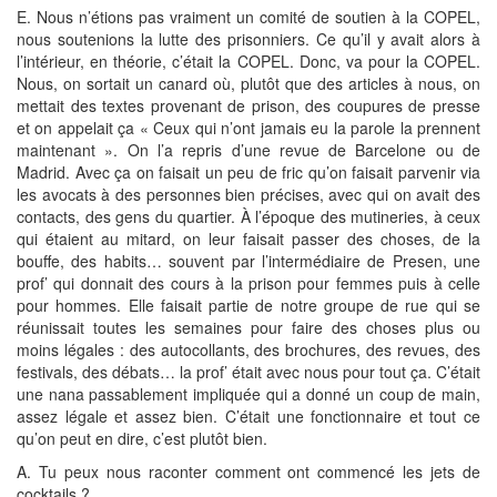
E. Nous n’étions pas vraiment un comité de soutien à la COPEL,
nous soutenions la lutte des prisonniers. Ce qu’il y avait alors à
l’intérieur, en théorie, c’était la COPEL. Donc, va pour la COPEL.
Nous, on sortait un canard où, plutôt que des articles à nous, on
mettait des textes provenant de prison, des coupures de presse
et on appelait ça « Ceux qui n’ont jamais eu la parole la prennent
maintenant ». On l’a repris d’une revue de Barcelone ou de
Madrid. Avec ça on faisait un peu de fric qu’on faisait parvenir via
les avocats à des personnes bien précises, avec qui on avait des
contacts, des gens du quartier. À l’époque des mutineries, à ceux
qui étaient au mitard, on leur faisait passer des choses, de la
bouffe, des habits… souvent par l’intermédiaire de Presen, une
prof’ qui donnait des cours à la prison pour femmes puis à celle
pour hommes. Elle faisait partie de notre groupe de rue qui se
réunissait toutes les semaines pour faire des choses plus ou
moins légales : des autocollants, des brochures, des revues, des
festivals, des débats… la prof’ était avec nous pour tout ça. C’était
une nana passablement impliquée qui a donné un coup de main,
assez légale et assez bien. C’était une fonctionnaire et tout ce
qu’on peut en dire, c’est plutôt bien.
A. Tu peux nous raconter comment ont commencé les jets de
cocktails ?