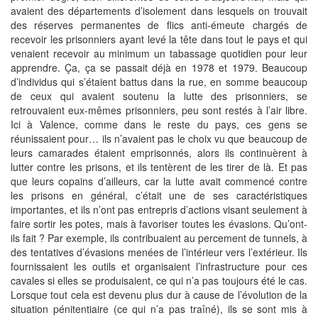
avaient des départements d’isolement dans lesquels on trouvait
des réserves permanentes de flics anti-émeute chargés de
recevoir les prisonniers ayant levé la tête dans tout le pays et qui
venaient recevoir au minimum un tabassage quotidien pour leur
apprendre. Ça, ça se passait déjà en 1978 et 1979. Beaucoup
d’individus qui s’étaient battus dans la rue, en somme beaucoup
de ceux qui avaient soutenu la lutte des prisonniers, se
retrouvaient eux-mêmes prisonniers, peu sont restés à l’air libre.
Ici à Valence, comme dans le reste du pays, ces gens se
réunissaient pour… ils n’avaient pas le choix vu que beaucoup de
leurs camarades étaient emprisonnés, alors ils continuèrent à
lutter contre les prisons, et ils tentèrent de les tirer de là. Et pas
que leurs copains d’ailleurs, car la lutte avait commencé contre
les prisons en général, c’était une de ses caractéristiques
importantes, et ils n’ont pas entrepris d’actions visant seulement à
faire sortir les potes, mais à favoriser toutes les évasions. Qu’ont-
ils fait ? Par exemple, ils contribuaient au percement de tunnels, à
des tentatives d’évasions menées de l’intérieur vers l’extérieur. Ils
fournissaient les outils et organisaient l’infrastructure pour ces
cavales si elles se produisaient, ce qui n’a pas toujours été le cas.
Lorsque tout cela est devenu plus dur à cause de l’évolution de la
situation pénitentiaire (ce qui n’a pas traîné), ils se sont mis à