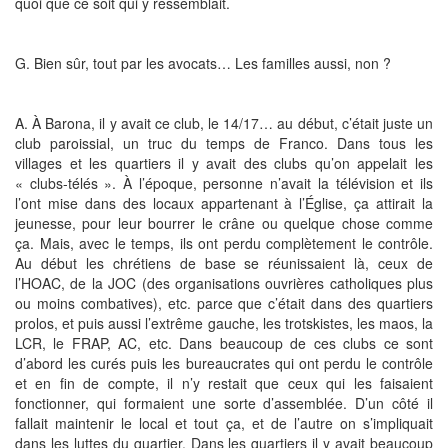
quoi que ce soit qui y ressemblait.
G. Bien sûr, tout par les avocats… Les familles aussi, non ?
A. À Barona, il y avait ce club, le 14/17… au début, c’était juste un
club paroissial, un truc du temps de Franco. Dans tous les
villages et les quartiers il y avait des clubs qu’on appelait les
« clubs-télés ». À l’époque, personne n’avait la télévision et ils
l’ont mise dans des locaux appartenant à l’Église, ça attirait la
jeunesse, pour leur bourrer le crâne ou quelque chose comme
ça. Mais, avec le temps, ils ont perdu complètement le contrôle.
Au début les chrétiens de base se réunissaient là, ceux de
l’HOAC, de la JOC (des organisations ouvrières catholiques plus
ou moins combatives), etc. parce que c’était dans des quartiers
prolos, et puis aussi l’extrême gauche, les trotskistes, les maos, la
LCR, le FRAP, AC, etc. Dans beaucoup de ces clubs ce sont
d’abord les curés puis les bureaucrates qui ont perdu le contrôle
et en fin de compte, il n’y restait que ceux qui les faisaient
fonctionner, qui formaient une sorte d’assemblée. D’un côté il
fallait maintenir le local et tout ça, et de l’autre on s’impliquait
dans les luttes du quartier. Dans les quartiers il y avait beaucoup