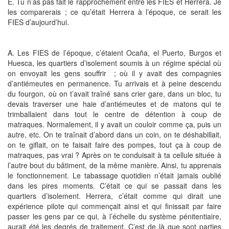
E. Tu n’as pas fait le rapprochement entre les FIES et Herrera. Je
les comparerais ; ce qu’était Herrera à l’époque, ce serait les
FIES d’aujourd’hui.
A. Les FIES de l’époque, c’étaient Ocaña, el Puerto, Burgos et
Huesca, les quartiers d’isolement soumis à un régime spécial où
on envoyait les gens souffrir ; où il y avait des compagnies
d’antiémeutes en permanence. Tu arrivais et à peine descendu
du fourgon, où on t’avait traîné sans crier gare, dans un bloc, tu
devais traverser une haie d’antiémeutes et de matons qui te
trimballaient dans tout le centre de détention à coup de
matraques. Normalement, il y avait un couloir comme ça, puis un
autre, etc. On te traînait d’abord dans un coin, on te déshabillait,
on te giflait, on te faisait faire des pompes, tout ça à coup de
matraques, pas vrai ? Après on te conduisait à ta cellule située à
l’autre bout du bâtiment, de la même manière. Ainsi, tu apprenais
le fonctionnement. Le tabassage quotidien n’était jamais oublié
dans les pires moments. C’était ce qui se passait dans les
quartiers d’isolement. Herrera, c’était comme qui dirait une
expérience pilote qui commençait ainsi et qui finissait par faire
passer les gens par ce qui, à l’échelle du système pénitentiaire,
aurait été les degrés de traitement. C’est de là que sont parties