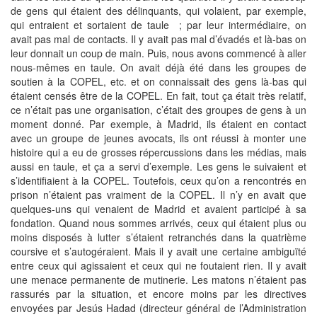
de gens qui étaient des délinquants, qui volaient, par exemple,
qui entraient et sortaient de taule ; par leur intermédiaire, on
avait pas mal de contacts. Il y avait pas mal d’évadés et là-bas on
leur donnait un coup de main. Puis, nous avons commencé à aller
nous-mêmes en taule. On avait déjà été dans les groupes de
soutien à la COPEL, etc. et on connaissait des gens là-bas qui
étaient censés être de la COPEL. En fait, tout ça était très relatif,
ce n’était pas une organisation, c’était des groupes de gens à un
moment donné. Par exemple, à Madrid, ils étaient en contact
avec un groupe de jeunes avocats, ils ont réussi à monter une
histoire qui a eu de grosses répercussions dans les médias, mais
aussi en taule, et ça a servi d’exemple. Les gens le suivaient et
s’identifiaient à la COPEL. Toutefois, ceux qu’on a rencontrés en
prison n’étaient pas vraiment de la COPEL. Il n’y en avait que
quelques-uns qui venaient de Madrid et avaient participé à sa
fondation. Quand nous sommes arrivés, ceux qui étaient plus ou
moins disposés à lutter s’étaient retranchés dans la quatrième
coursive et s’autogéraient. Mais il y avait une certaine ambiguïté
entre ceux qui agissaient et ceux qui ne foutaient rien. Il y avait
une menace permanente de mutinerie. Les matons n’étaient pas
rassurés par la situation, et encore moins par les directives
envoyées par Jesús Hadad (directeur général de l’Administration