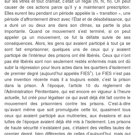
sur les vitres et tout cramait, c’était un régal (hi, hi, hi). On peut
causer de ces actions parce qu’il y a maintenant prescription.
Elles eurent lieu pendant un période appelée la « transition », une
période d’affrontement direct avec l’État et de désobéissance, qui
a duré un ou deux ans dans son climax, sa partie la plus
importante. Quand ce mouvement s’est terminé, si on peut
appeler ça un mouvement, ce fut la défaite suivie de ses
conséquences. Alors, les gens qui avaient participé à tout ça se
sont fait emprisonner, quelques uns de ceux qui y avaient
participé de l’intérieur des prisons ont été libérés. Ceux qui n’ont
pas été libérés sont non seulement restés enfermés mais ont dû
subir la répression pour leurs actes dans les quartiers d’isolement
1
de premier degré (aujourd’hui appelés FIES
). Le FIES n’est pas
une invention récente mais il a toujours existé, c’est la prison
dans la prison. À l’époque, l’article 10 du règlement de
l’Administration Pénitentiaire, qui est encore en vigueur à l’heure
actuelle, fut créé pour légaliser ce qui avait déjà été fait contre le
mouvement des prisonniers contre les prisons. C’est-à-dire
qu’avant même que soit promulguée cette loi, quasiment tous
ceux qui avaient participé aux mutineries, aux évasions et aux
luttes de l’époque avaient déjà été mis à l’isolement. Les prisons
de haute sécurité n’existaient pas, c’étaient des vieilles taules de
premier degré, bien différentes de celles d’aujourd’hui, mais qui