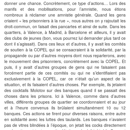
donner une chance. Concrètement, ce type d’actions… Lors des
manifs et des mobilisations, pour l’amnistie, nous étions
nombreux à réclamer une amnistie générale. Quand les gens
criaient « les prisonniers à la rue », nous autres on y rajoutait les
droit-commun, on faisait des pancartes et ainsi de suite. Dans les
quartiers, à Valence, à Madrid, à Barcelone et ailleurs, il y avait
des clubs de jeunes (bon, vous pourrez lui demander plus tard ce
dont il s’agissait). Dans ces lieux et d’autres, il y avait les comités
de soutien à la COPEL qui se consacraient à la solidarité, par la
propagande ou par d’autres moyens dont nous reparlerons, avec
le mouvement des prisonniers, concrètement avec la COPEL. Et
puis, il y avait d’autres groupes de gens qui ne faisaient pas
forcément partie de ces comités ou qui ne s’identifiaient pas
exclusivement à la COPEL, car ce n’était qu’un aspect de la
situation, et ils faisaient d’autres choses. Par exemple, ils jetaient
des cocktails Molotov sur des banques quand il se passait des
choses dans les prisons. Ici à Valence, comme dans d’autres
villes, différents groupes de quartier se coordonnaient et au jour
et à l’heure convenus ils brûlaient simultanément 10 ou 12
banques. Ces actions se firent pour diverses raisons, entre autre
en solidarité avec les luttes des taulards. Les banques n’avaient
pas de vitres blindées à l’époque, on jetait les cocks directement