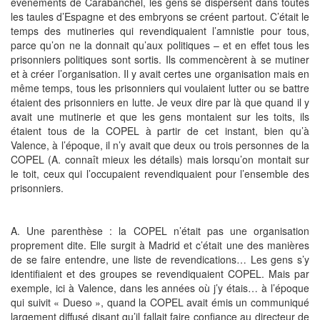
événements de Carabanchel, les gens se dispersent dans toutes
les taules d’Espagne et des embryons se créent partout. C’était le
temps des mutineries qui revendiquaient l’amnistie pour tous,
parce qu’on ne la donnait qu’aux politiques – et en effet tous les
prisonniers politiques sont sortis. Ils commencèrent à se mutiner
et à créer l’organisation. Il y avait certes une organisation mais en
même temps, tous les prisonniers qui voulaient lutter ou se battre
étaient des prisonniers en lutte. Je veux dire par là que quand il y
avait une mutinerie et que les gens montaient sur les toits, ils
étaient tous de la COPEL à partir de cet instant, bien qu’à
Valence, à l’époque, il n’y avait que deux ou trois personnes de la
COPEL (A. connaît mieux les détails) mais lorsqu’on montait sur
le toit, ceux qui l’occupaient revendiquaient pour l’ensemble des
prisonniers.
A. Une parenthèse : la COPEL n’était pas une organisation
proprement dite. Elle surgit à Madrid et c’était une des manières
de se faire entendre, une liste de revendications… Les gens s’y
identifiaient et des groupes se revendiquaient COPEL. Mais par
exemple, ici à Valence, dans les années où j’y étais… à l’époque
qui suivit « Dueso », quand la COPEL avait émis un communiqué
largement diffusé disant qu’il fallait faire confiance au directeur de