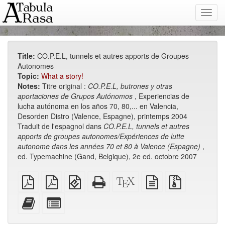
Toggl
navig
Title:
CO.P.E.L, tunnels et autres apports de Groupes
Autonomes
Topic:
What a story!
Notes:
Titre original :
CO.P.E.L, butrones y otras
aportaciones de Grupos Autónomos
, Experiencias de
lucha autónoma en los años 70, 80,... en Valencia,
Desorden Distro (Valence, Espagne), printemps 2004
Traduit de l'espagnol dans
CO.P.E.L, tunnels et autres
apports de groupes autonomes/Expériences de lutte
autonome dans les années 70 et 80 à Valence (Espagne)
,
ed. Typemachine (Gand, Belgique), 2e ed. octobre 2007
plain
A4
EPUB
Standalone
XeLaTeX
plain
Source
PDF
imposed
(for
HTML
source
text
files
PDF
mobile
(printer-
source
with
Add
Select
devices)
friendly)
attachments
this
individual
text
parts