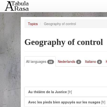
Topics
Geography of control
Geography of control
All languages
Nederlands
Italiano
28
4
8
Au théâtre de la Justice
[fr]
Avec les pieds bien appuyés sur les nuages
[fr]