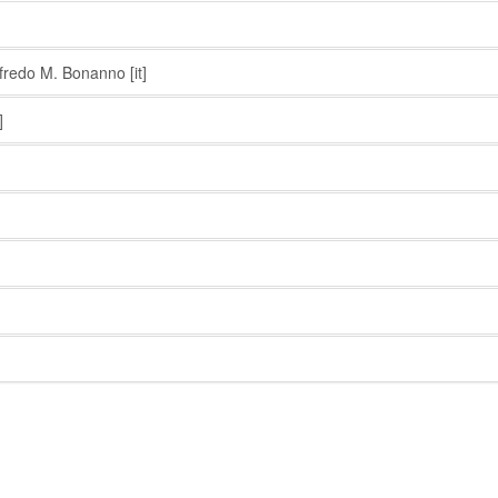
fredo M. Bonanno
[it]
]