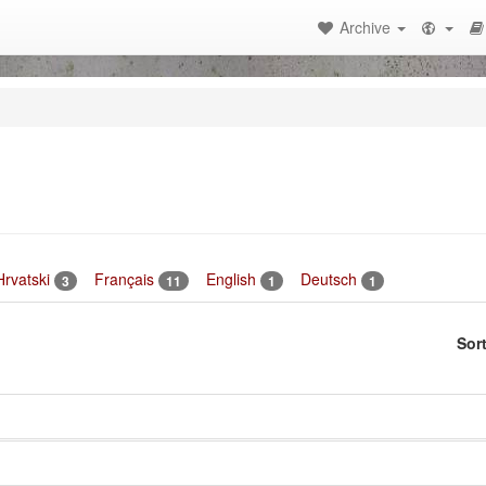
Archive
Hrvatski
Français
English
Deutsch
3
11
1
1
Sor