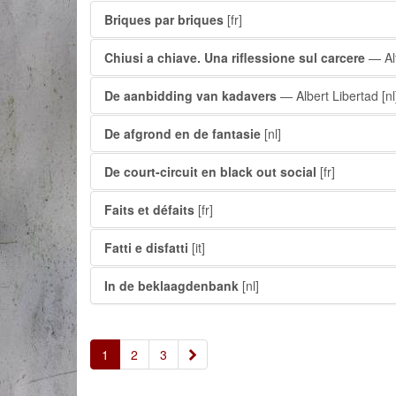
Briques par briques
[fr]
Chiusi a chiave. Una riflessione sul carcere
— Al
De aanbidding van kadavers
— Albert Libertad
[nl
De afgrond en de fantasie
[nl]
De court-circuit en black out social
[fr]
Faits et défaits
[fr]
Fatti e disfatti
[it]
In de beklaagdenbank
[nl]
»
1
2
3