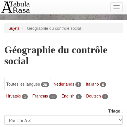
Toggl
navig
Sujets
Géographie du contrôle social
Géographie du contrôle
social
Toutes les langues
Nederlands
Italiano
28
4
8
Hrvatski
Français
English
Deutsch
3
11
1
1
Triage :