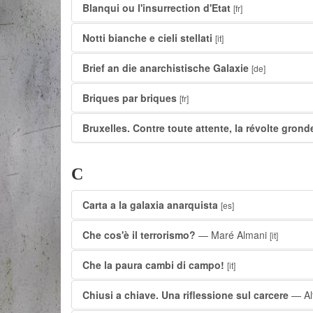
Blanqui ou l'insurrection d'Etat
[fr]
Notti bianche e cieli stellati
[it]
Brief an die anarchistische Galaxie
[de]
Briques par briques
[fr]
Bruxelles. Contre toute attente, la révolte grond
C
Carta a la galaxia anarquista
[es]
Che cos'è il terrorismo?
— Maré Almani
[it]
Che la paura cambi di campo!
[it]
Chiusi a chiave. Una riflessione sul carcere
— Al