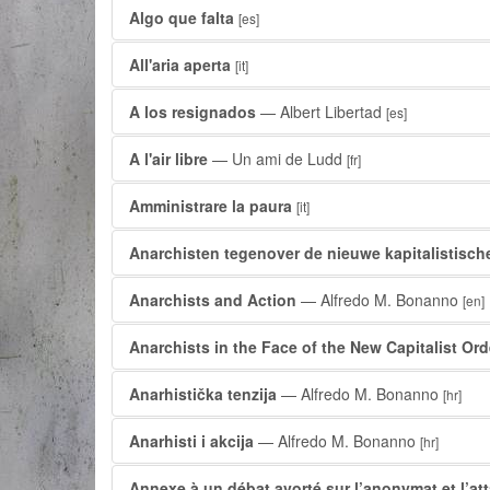
Algo que falta
[es]
All'aria aperta
[it]
A los resignados
— Albert Libertad
[es]
A l'air libre
— Un ami de Ludd
[fr]
Amministrare la paura
[it]
Anarchisten tegenover de nieuwe kapitalistisch
Anarchists and Action
— Alfredo M. Bonanno
[en]
Anarchists in the Face of the New Capitalist Ord
Anarhistička tenzija
— Alfredo M. Bonanno
[hr]
Anarhisti i akcija
— Alfredo M. Bonanno
[hr]
Annexe à un débat avorté sur l’anonymat et l’at