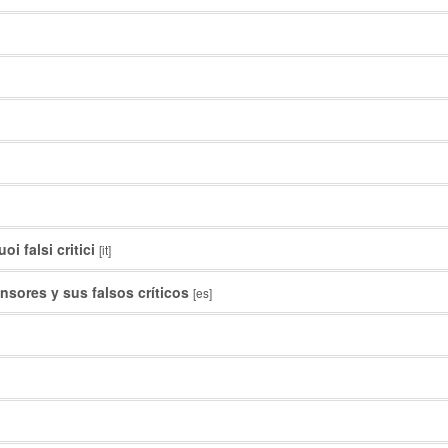
oi falsi critici
[it]
ensores y sus falsos críticos
[es]