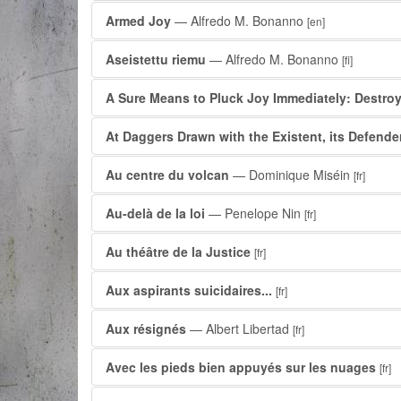
Armed Joy
— Alfredo M. Bonanno
[en]
Aseistettu riemu
— Alfredo M. Bonanno
[fi]
A Sure Means to Pluck Joy Immediately: Destroy
At Daggers Drawn with the Existent, its Defender
Au centre du volcan
— Dominique Miséin
[fr]
Au-delà de la loi
— Penelope Nin
[fr]
Au théâtre de la Justice
[fr]
Aux aspirants suicidaires...
[fr]
Aux résignés
— Albert Libertad
[fr]
Avec les pieds bien appuyés sur les nuages
[fr]