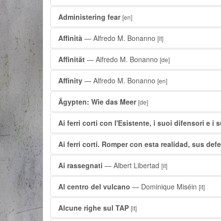
Administering fear
[en]
Affinità
— Alfredo M. Bonanno
[it]
Affinität
— Alfredo M. Bonanno
[de]
Affinity
— Alfredo M. Bonanno
[en]
Ägypten: Wie das Meer
[de]
Ai ferri corti con l'Esistente, i suoi difensori e i su
Ai ferri corti. Romper con esta realidad, sus def
Ai rassegnati
— Albert Libertad
[it]
Al centro del vulcano
— Dominique Miséin
[it]
Alcune righe sul TAP
[it]