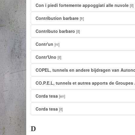
Con i piedi fortemente appoggiati alle nuvole
[it]
Contribution barbare
[fr]
Contributo barbaro
[it]
Contr'un
[nl]
Contr'Uno
[it]
COPEL, tunnels en andere bijdragen van Auto
CO.P.E.L, tunnels et autres apports de Groupe
Corda tesa
[en]
Corda tesa
[it]
D