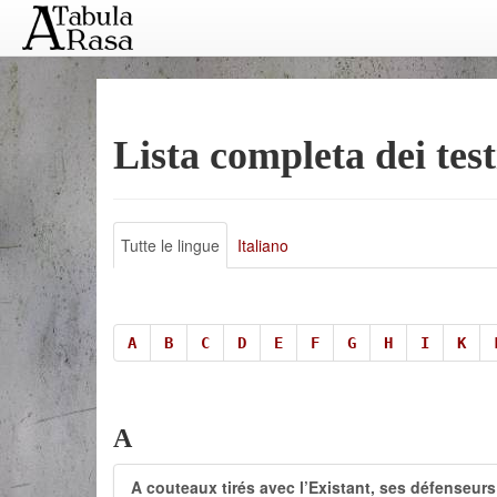
Lista completa dei tes
Tutte le lingue
Italiano
A
B
C
D
E
F
G
H
I
K
A
A couteaux tirés avec l’Existant, ses défenseurs