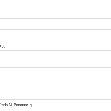
e
[fr]
fredo M. Bonanno
[it]