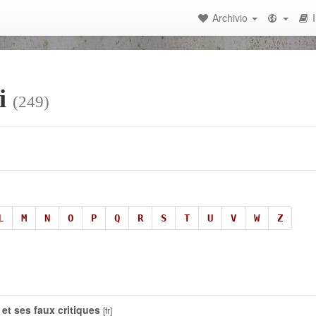
Archivio
ti
(249)
L
M
N
O
P
Q
R
S
T
U
V
W
Z
 et ses faux critiques
[fr]