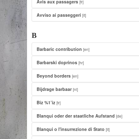
Avis aux passagers
[fr]
Avviso ai passeggeri
[it]
B
Barbaric contribution
[en]
Barbarski doprinos
[hr]
Beyond borders
[en]
Bijdrage barbaar
[nl]
Biz %1’iz
[tr]
Blanqui oder der staatliche Aufstand
[de]
Blanqui o l'insurrezione di Stato
[it]