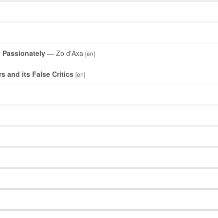
 Passionately
— Zo d'Axa
[en]
s and its False Critics
[en]