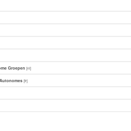
nome Groepen
[nl]
s Autonomes
[fr]