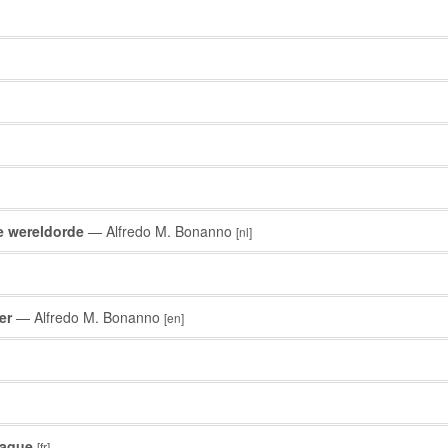
e wereldorde
— Alfredo M. Bonanno
[nl]
er
— Alfredo M. Bonanno
[en]
taque
[fr]