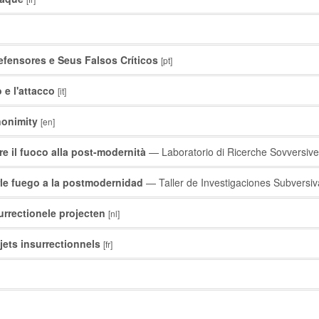
efensores e Seus Falsos Críticos
[pt]
 e l'attacco
[it]
nonimity
[en]
re il fuoco alla post-modernità
— Laboratorio di Ricerche Sovversi
rle fuego a la postmodernidad
— Taller de Investigaciones Subvers
surrectionele projecten
[nl]
ojets insurrectionnels
[fr]