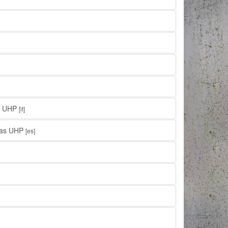
ve UHP
[it]
ivas UHP
[es]